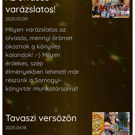
varázslatos!
2025.05.09
Milyen varázslatos az
olvasás, mennyi örömet
okoznak a könyves
kalandok! :-) Milyen
érdekes, szép
élményekben lehetett már
részünk a
Somogyi-
könyvtár
munkatársaival!
Tavaszi versözön
2025.04.18