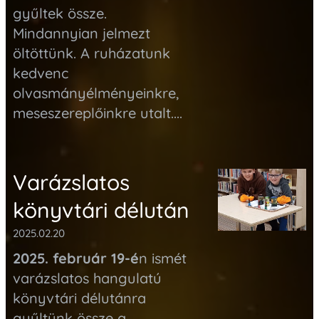
gyűltek össze.
Mindannyian jelmezt
öltöttünk. A
ruházatunk
kedvenc
olvasmányélményeinkre,
meseszereplőinkre utalt.
...
Varázslatos
könyvtári délután
2025.02.20
2025. február 19-é
n ismét
varázslatos hangulatú
könyvtári délutánra
gyűltünk össze a