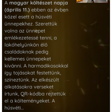
A
magyar költészet napja
(április 11.)
ebben az évben
közel esett a húsvéti
ünnepekhez. Szerettük
volna az ünnepet
emlékezetessé tenni, a
lakóhelyünkön élő
családoknak pedig
kellemes ünnepeket
kívánni. A harmadikosokkal
így tojásokat festettünk,
színeztünk. Az elkészült
alkotásokra verseket
írtunk, QR-kódba rejtettük
el a költeményeket. A
húsvéti...