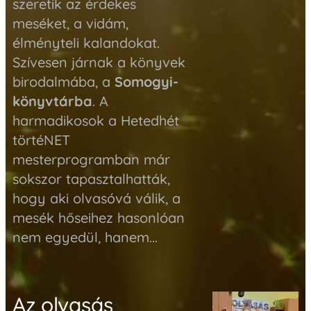
szeretik az érdekes
meséket, a vidám,
élményteli kalandokat.
Szívesen járnak a könyvek
birodalmába, a
Somogyi-
könyvtárba
. A
harmadikosok a Hetedhét
törtéNET
mesterprogramban már
sokszor tapasztalhatták,
hogy aki olvasóvá válik, a
mesék hőseihez hasonlóan
nem egyedül, hanem...
Az olvasás