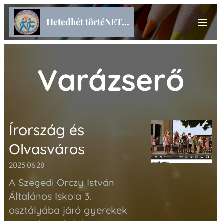
Hetedhét törtéNET...
Varázserő
Írország és
Olvasváros
2025.06.28
A
Szegedi Orczy István
Általános Iskola 3.
osztályába járó gyerekek