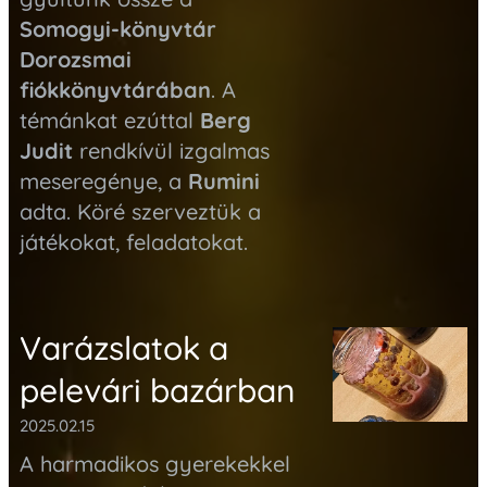
Somogyi-könyvtár
Dorozsmai
fiókkönyvtárában
. A
témánkat ezúttal
Berg
Judit
rendkívül izgalmas
meseregénye, a
Rumini
adta. Köré szerveztük a
játékokat, feladatokat.
Varázslatok a
pelevári bazárban
2025.02.15
A harmadikos gyerekekkel