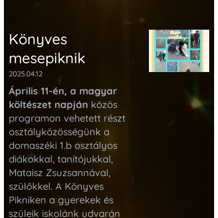
Könyves
mesepiknik
2025.04.12
Április 11-én, a magyar
költészet napján
közös
programon vehetett részt
osztályközösségünk
a
domaszéki 1.b osztályos
diákokkal,
tanítójukkal,
Mataisz Zsuzsannával,
szülőkkel. A Könyves
Pikniken a gyerekek és
szüleik iskolánk udvarán