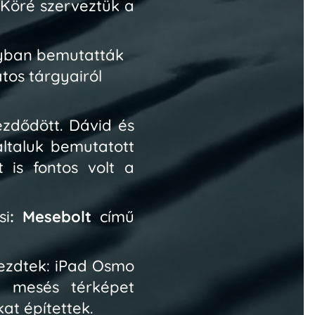
Köré szerveztük a
lyban bemutatták
atos tárgyairól
ezdődött.
Dávid és
általuk bemutatott
 is fontos volt a
si
: Mesebolt
című
kezdtek: iPad Osmo
k, mesés térképet
at építettek.