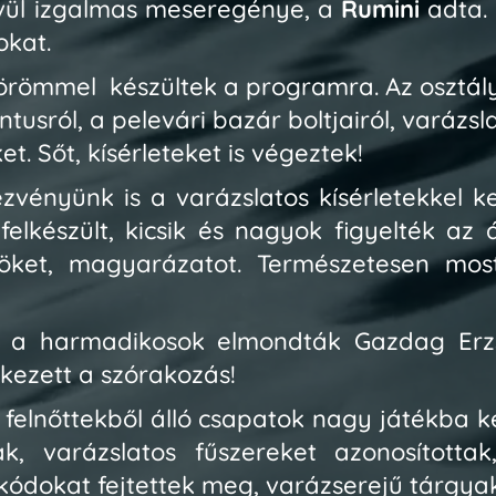
vül izgalmas meseregénye, a
Rumini
adta. 
okat.
örömmel készültek a programra. Az osztá
tusról, a pelevári bazár boltjairól, varázsl
t. Sőt, kísérleteket is végeztek!
zvényünk is a varázslatos kísérletekkel k
elkészült, kicsik és nagyok figyelték az 
köket, magyarázatot. Természetesen most
 a harmadikosok elmondták Gazdag Erz
tkezett a szórakozás!
felnőttekből álló csapatok nagy játékba 
tak, varázslatos fűszereket azonosította
 kódokat fejtettek meg, varázserejű tárgyak