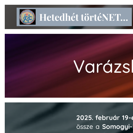
Hetedhét törtéNET...
Varázs
2025. február 19-
össze a
Somogyi-k