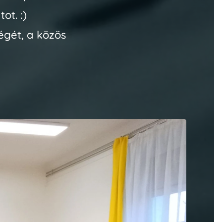
ot. :)
égét, a közös