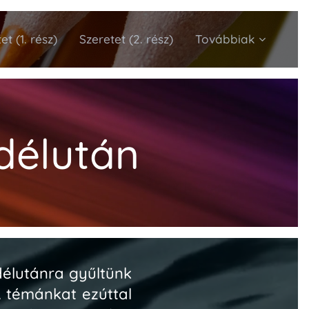
et (1. rész)
Szeretet (2. rész)
Továbbiak
délután
délutánra
gyűltünk
A témánkat ezúttal