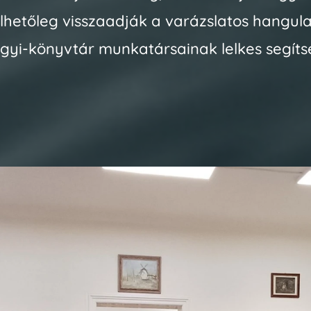
hetőleg visszaadják a varázslatos hangulat
yi-könyvtár munkatársainak lelkes segíts