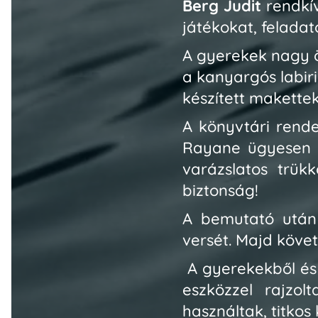
Berg Judit
rendkí
játékokat, feladat
A gyerekek nagy 
a kanyargós labirin
készített maketteke
A könyvtári rende
Rayane
ügyesen f
varázslatos trük
biztonság!
A bemutató után
versét. Majd köve
A gyerekekből és 
eszközzel rajzol
használtak, titkos