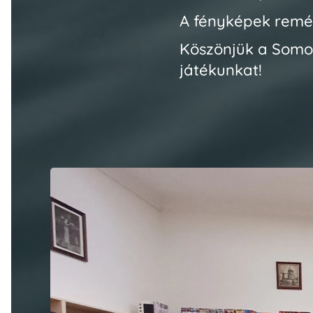
A fényképek remél
Köszönjük a Somog
játékunkat!