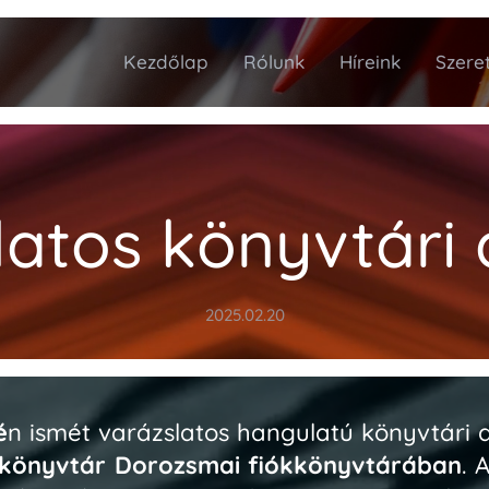
Kezdőlap
Rólunk
Híreink
Szeret
latos könyvtári 
2025.02.20
é
n ismét varázslatos hangulatú
könyvtári 
önyvtár Dorozsmai fiókkönyvtárában
. 