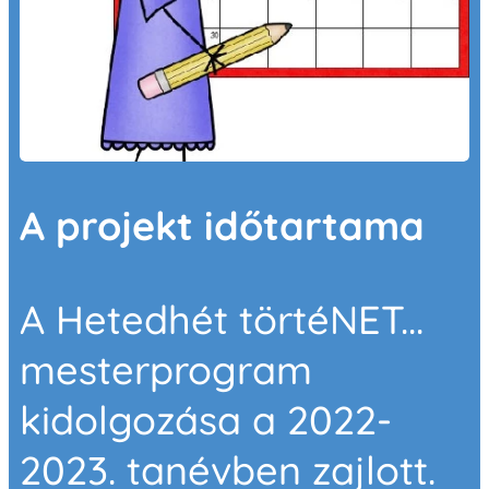
A projekt időtartama
A Hetedhét törtéNET...
mesterprogram
kidolgozása a 2022-
2023. tanévben zajlott.