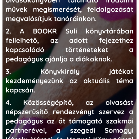
olvasókönyvben található irodalmi
művek megismerését, feldolgozását
megvalósítjuk tanóráinkon.
2. A BOOKR Suli könyvtárában
fellelhető, az adott fejezethez
kapcsolódó történeteket a
pedagógus ajánlja a diákoknak.
3. Könyvkirály játékot
kezdeményezünk az aktuális téma
kapcsán.
4. Közösségépítő, az olvasást
népszerűsítő rendezvényt szervez a
pedagógus az őt támogató szakmai
partnerével, a szegedi Somogyi