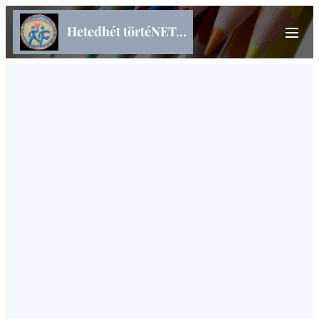
Hetedhét törtéNET...