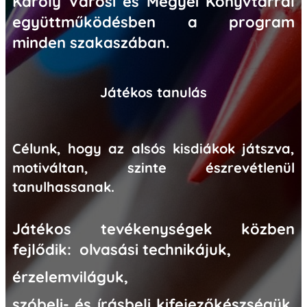
Károly Városi és Megyei Könyvtárral
együttműködésben a program
minden szakaszában.
Játékos tanulás
Célunk, hogy az alsós kisdiákok játszva,
motiváltan, szinte észrevétlenül
tanulhassanak.
Játékos tevékenységek közben
fejlődik: olvasási technikájuk,
érzelemviláguk,
szóbeli- és írásbeli kifejezőkészségük,