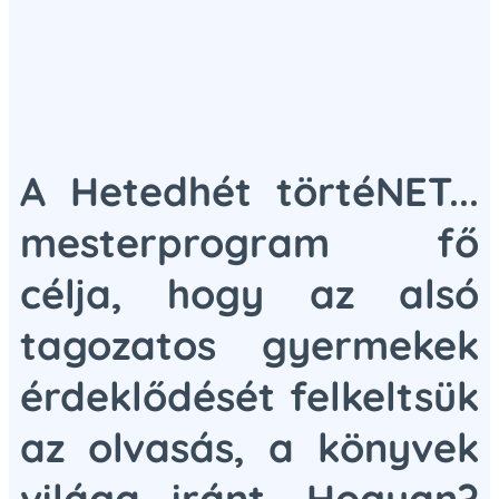
A Hetedhét törtéNET...
mesterprogram fő
célja, hogy az alsó
tagozatos gyermekek
érdeklődését felkeltsük
az olvasás, a könyvek
világa iránt. Hogyan?