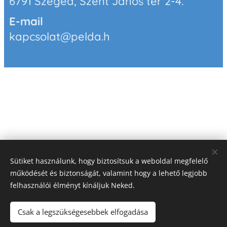
6791 Szeged, Szent János tér 2-4.
E-mail
kapcsolat@pelda.h
Sütiket használunk, hogy biztosítsuk a weboldal megfelelő
működését és biztonságát, valamint hogy a lehető legjobb
felhasználói élményt kínáljuk Neked.
Csak a legszükségesebbek elfogadása