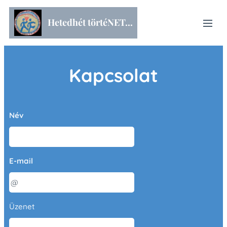
Hetedhét törtéNET...
Kapcsolat
Név
E-mail
Üzenet