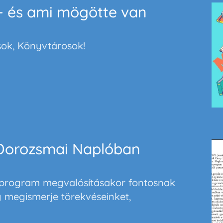
- és ami mögötte van
ok, Könyvtárosok!
 Dorozsmai Naplóban
program megvalósításakor fontosnak
g megismerje törekvéseinket,