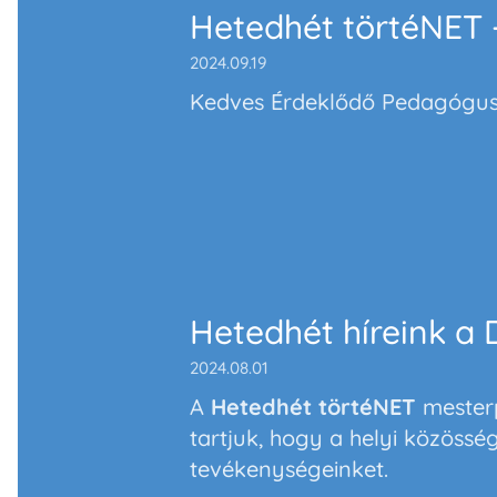
Hetedhét törtéNET 
2024.09.19
Kedves Érdeklődő Pedagógus
Hetedhét híreink a
2024.08.01
A
Hetedhét törtéNET
mester
tartjuk, hogy a helyi közössé
tevékenységeinket.