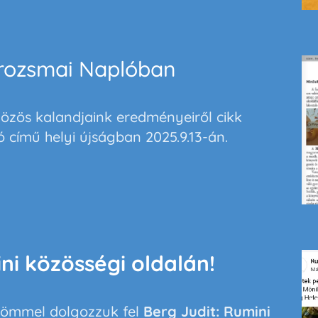
rozsmai Naplóban
közös kalandjaink eredményeiről cikk
 című helyi újságban 2025.9.13-án.
i közösségi oldalán!
römmel dolgozzuk fel
Berg Judit: Rumini