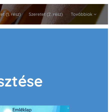
et (1. rész)
Szeretet (2. rész)
Továbbiak
sztése