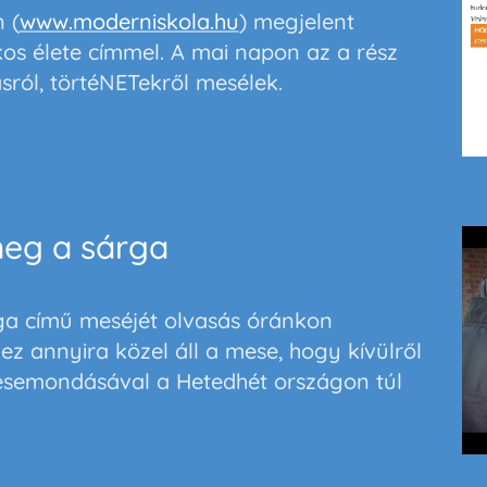
 (
www.moderniskola.hu
) megjelent
os élete
címmel. A mai napon az a rész
sról, törtéNETekről mesélek.
meg a sárga
ga című meséjét olvasás óránkon
z annyira közel áll a mese, hogy kívülről
 mesemondásával a Hetedhét országon túl