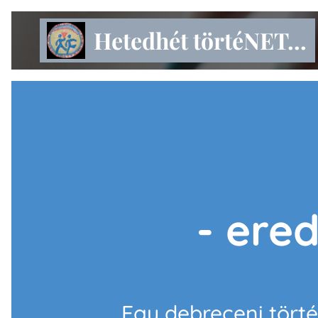
Hetedhét törtéNET...
- ere
Egy debreceni tört