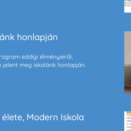
lánk honlapján
rogram eddigi élményeiről,
ó jelent meg
iskolánk honlapján
.
élete, Modern Iskola