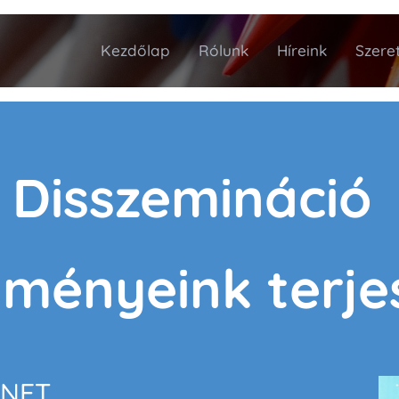
Kezdőlap
Rólunk
Híreink
Szeret
Disszemináció
dményeink terje
éNET