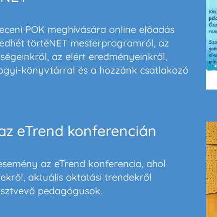
eceni POK meghívására online előadás
edhét törtéNET mesterprogramról, az
ségeinkről, az elért eredményeinkről,
yi-könyvtárral és a hozzánk csatlakozó
az eTrend konferencián
 esemény az eTrend konferencia, ahol
ekről, aktuális oktatási trendekről
észtvevő pedagógusok.