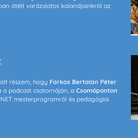
an átélt varázslatos kalandjainkról az
t
volt részem, hogy
Farkas Bertalan Péter
a podcast csatornáján, a
Csomóponton
éNET
mesterprogramról és pedagógiai