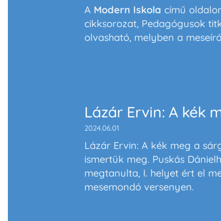
A
Modern Iskola
című oldalon
cikksorozat,
Pedagógusok titk
olvasható, melyben a meseírá
Lázár Ervin: A kék 
2024.06.01
Lázár Ervin: A kék meg a sár
ismertük meg. Puskás Dánielhe
megtanulta, I. helyet ért el
mesemondó versenyen.