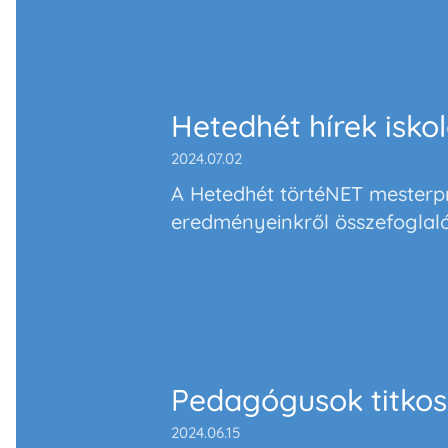
Hetedhét hírek isko
2024.07.02
A Hetedhét törtéNET mesterp
eredményeinkről összefoglal
Pedagógusok titkos 
2024.06.15