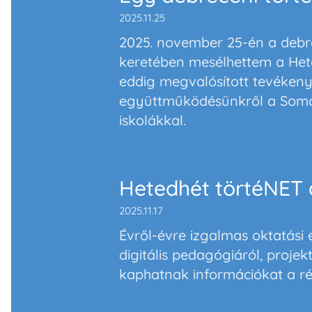
2025.11.25
2025. november 25-én a debr
keretében mesélhettem a Het
eddig megvalósított tevékeny
együttműködésünkről a Somog
iskolákkal.
Hetedhét törtéNET 
2025.11.17
Évről-évre izgalmas oktatási
digitális pedagógiáról, projekt
kaphatnak információkat a r