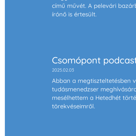
című művét. A pelevári bazárb
írónő is értesült.
Csomópont podcas
2025.02.03
Abban a megtiszteltetésben 
tudásmenedzser
meghívására 
mesélhettem a
Hetedhét tört
törekvéseimről.