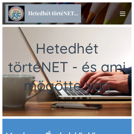
Hetedhét törtéNET...
Hetedhét
törtéNET - és ami
mögötte van
2024.09.19