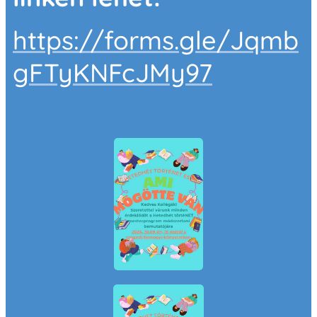
https://forms.gle/Jqmb
gFTyKNFcJMy97