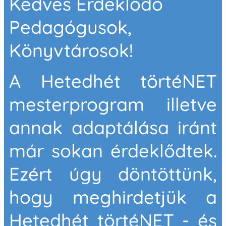
Kedves Érdeklődő
Pedagógusok,
Könyvtárosok!
A Hetedhét törtéNET
mesterprogram illetve
annak adaptálása iránt
már sokan érdeklődtek.
Ezért úgy döntöttünk,
hogy meghirdetjük a
Hetedhét törtéNET - és