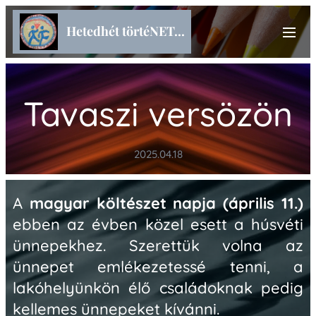
Hetedhét törtéNET...
Tavaszi versözön
2025.04.18
A
magyar költészet napja (április 11.)
ebben az évben közel esett a húsvéti
ünnepekhez. Szerettük volna az
ünnepet emlékezetessé tenni, a
lakóhelyünkön élő családoknak pedig
kellemes ünnepeket kívánni.