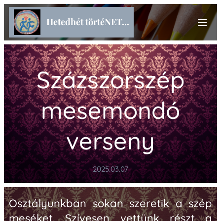
Hetedhét törtéNET...
Százszorszép
mesemondó
verseny
2025.03.07
Osztályunkban sokan szeretik a szép
meséket. Szívesen vettünk részt a