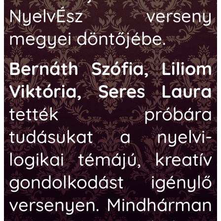
NyelvÉsz verseny
megyei döntőjébe.
Bernáth Szófia, Liliom
Viktória, Seres Laura
tették próbára
tudásukat a nyelvi-
logikai témájú, kreatív
gondolkodást igénylő
versenyen. Mindhárman