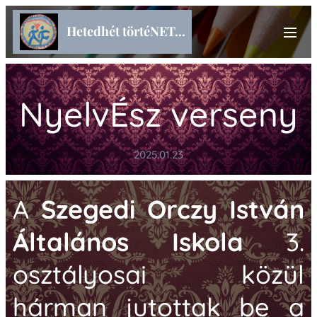
Hetedhét törtéNET...
NyelvÉsz verseny
2025.01.23
A
Szegedi Orczy István
Általános Iskola
3.
osztályosai közül
hárman jutottak be a