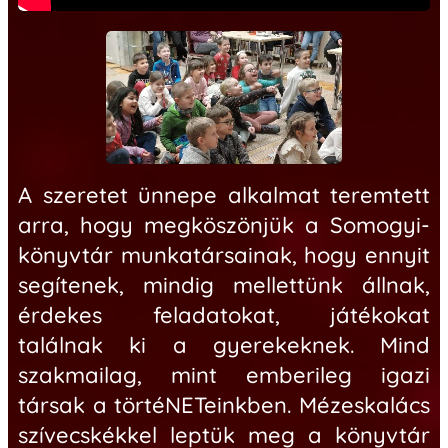
A szeretet ünnepe alkalmat teremtett
arra, hogy
megköszönjük a Somogyi-
könyvtár munkatársainak, hogy ennyit
segítenek, mindig mellettünk állnak,
érdekes feladatokat, játékokat
találnak ki a gyerekeknek. Mind
szakmailag, mint emberileg igazi
társak a törtéNETeinkben.
Mézeskalács
szívecskékkel leptük meg a
könyvtár