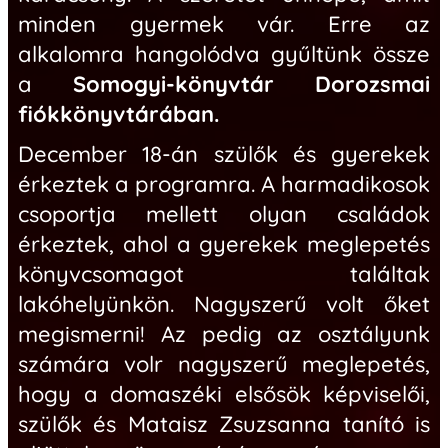
minden gyermek vár. Erre az
alkalomra hangolódva gyűltünk össze
a
Somogyi-könyvtár Dorozsmai
fiókkönyvtárában.
December 18-án szülők és gyerekek
érkeztek
a programra. A harmadikosok
csoportja mellett olyan családok
érkeztek, ahol a gyerekek meglepetés
könyvcsomagot találtak
lakóhelyünkön. Nagyszerű volt őket
megismerni! Az pedig az osztályunk
számára volr nagyszerű meglepetés,
hogy a domaszéki elsősök képviselői,
szülők és Mataisz Zsuzsanna tanító is