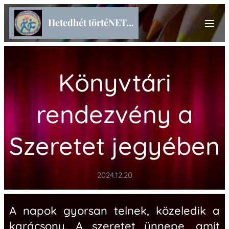
Hetedhét törtéNET...
Könyvtári
rendezvény a
Szeretet jegyében
2024.12.20
A napok gyorsan telnek, közeledik a
karácsony. A szeretet ünnepe, amit