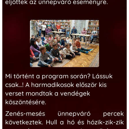
eljöttek az ünnepváró eseményre.
Mi történt a program során? Lássuk
csak...!
A harmadikosok először kis
verset mondtak a vendégek
köszöntésére.
Zenés-mesés ünnepváró percek
következtek.
Hull a hó és hózik-zik-zik