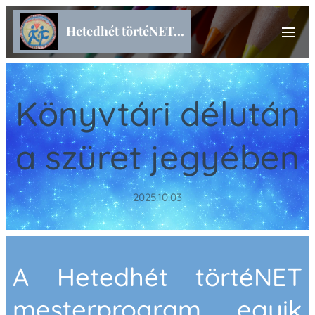
Hetedhét törtéNET...
Könyvtári délután
a szüret jegyében
2025.10.03
A Hetedhét törtéNET
mesterprogram egyik