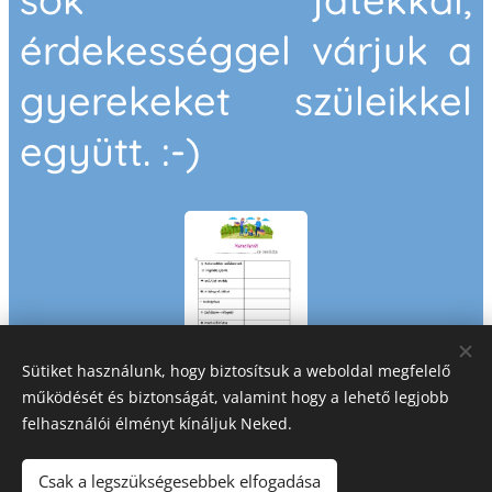
érdekességgel várjuk a
gyerekeket szüleikkel
együtt. :-)
Sütiket használunk, hogy biztosítsuk a weboldal megfelelő
működését és biztonságát, valamint hogy a lehető legjobb
Share
felhasználói élményt kínáljuk Neked.
Csak a legszükségesebbek elfogadása