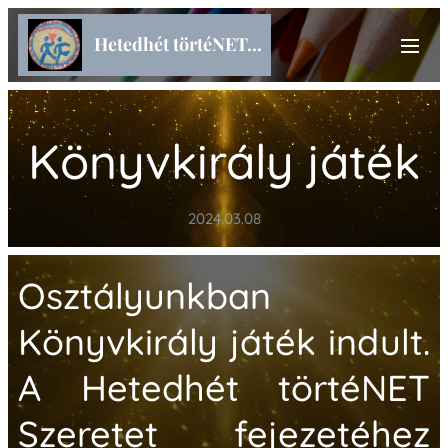
Hetedhét törtéNET...
Könyvkirály játék
2024.03.08
Osztályunkban
Könyvkirály játék indult.
A Hetedhét törtéNET
Szeretet fejezetéhez