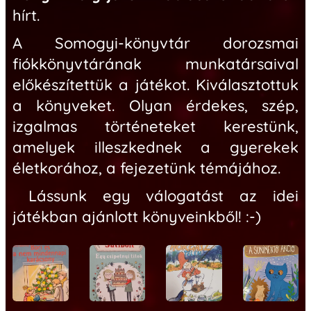
hírt.
A
Somogyi-könyvtár dorozsmai
fiókkönyvtá
rának munkatársaival
előkészítettük a játékot. Kiválasztottuk
a könyveket. Olyan
érdekes, szép,
izgalmas történeteket kerestünk,
amelyek illeszkednek a gyerekek
életkorához, a fejezetünk témájához
.
Lássunk egy válogatást az idei
játékban ajánlott könyveinkből! :-)