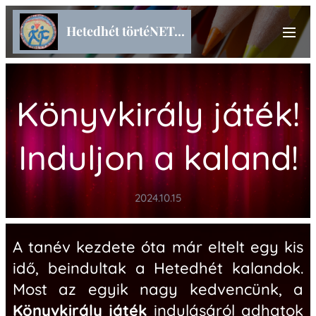
Hetedhét törtéNET...
Könyvkirály játék!
Induljon a kaland!
2024.10.15
A tanév kezdete óta már eltelt egy kis
idő, beindultak a Hetedhét kalandok.
Most az egyik nagy kedvencünk, a
Könyvkirály játék
indulásáról adhatok