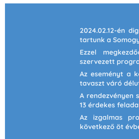
2024.02.12-én di
tartunk a Somogy
Ezzel megkezdő
szervezett progr
Az eseményt a kö
tavaszt váró délu
A rendezvényen s
13 érdekes felada
Az izgalmas pro
következő öt évbe