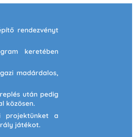
építő rendezvényt
.
ogram keretében
igazi madárdalos,
replés után pedig
al közösen.
i projektünket a
rály játékot.