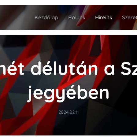
Kezdőlap
Rólunk
Híreink
Szeret
ét délután a S
jegyében
2024.02.11