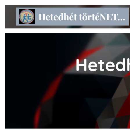
Hetedhét törtéNET...
Hetedh