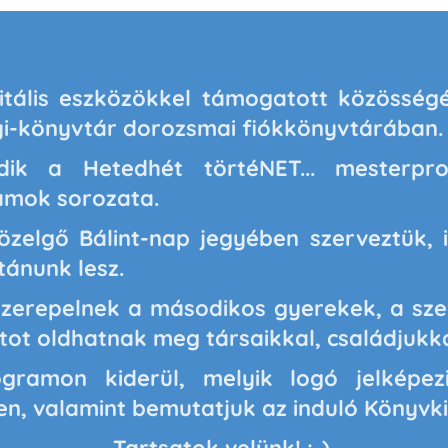
gitális eszközökkel támogatott közösség
i-könyvtár dorozsmai fiókkönyvtárában
dik a Hetedhét törtéNET... mesterpr
amok sorozata.
zelgő Bálint-nap jegyében szerveztük, 
tánunk lesz.
zerepelnek a másodikos gyerekek, a sze
tot oldhatnak meg társaikkal, családjukk
gramon kiderül, melyik logó jelképez
n, valamint bemutatjuk az induló Könyvki