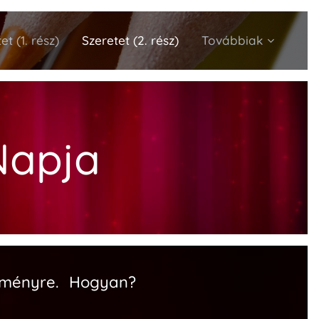
et (1. rész)
Szeretet (2. rész)
Továbbiak
Napja
eményre. Hogyan?