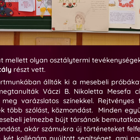
t mellett olyan
osztálytermi tevékenysége
tály
részt vett.
rtmunkában állták ki a mesebeli próbáka
 megtanulták Váczi B. Nikoletta Mesefa c
k meg varázslatos színekkel. Rejtvényes 
 több szólást, közmondást. Minden egy
sebeli jelmezbe bújt társának bemutatkozá
dást, akár számukra új történeteket fel
két kollégám nyújtott segítséget, ami n