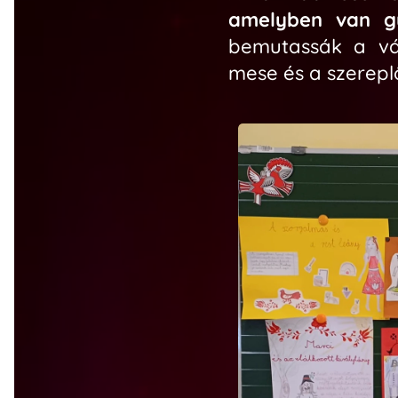
amelyben van gy
bemutassák a vá
mese és a szerepl