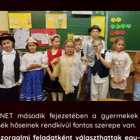
éNET második fejezetében a gyermekek 
k hőseinek rendkívül fontos szerepe van.
szorgalmi feladatként választhattak egy