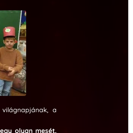
világnapjának, a
-egy olyan mesét,