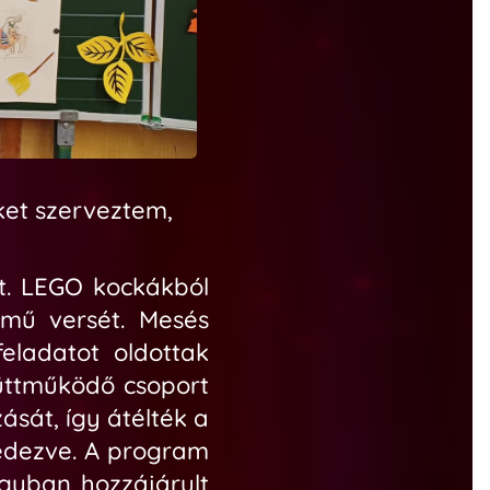
ket
szerveztem,
t. LEGO kockákból
ímű versét. Mesés
feladatot oldottak
üttműködő csoport
sát, így átélték a
fedezve. A program
agyban hozzájárult