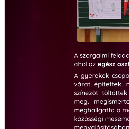
A szorgalmi felada
ahol az
egész osz
A gyerekek csopo
várat építettek,
színezőt töltötte
meg, megismertek
meghallgatta a me
közösségi mesemon
megvalósításában 