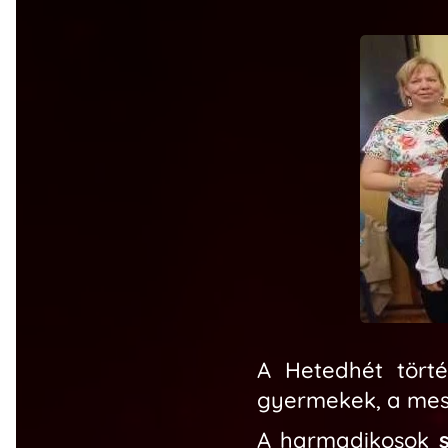
A Hetedhét tört
gyermekek, a mesé
A harmadikosok