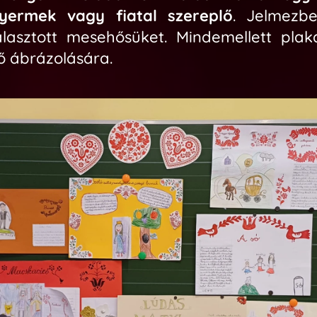
ermek vagy fiatal szereplő
.
Jelmezbe
lasztott mesehősüket. Mindemellett
plak
ő ábrázolására.