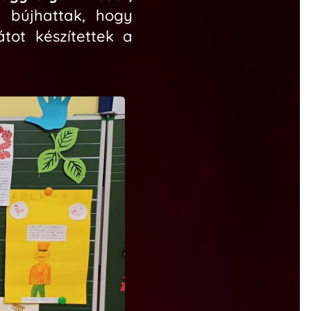
 bújhattak
, hogy
átot készítettek
a