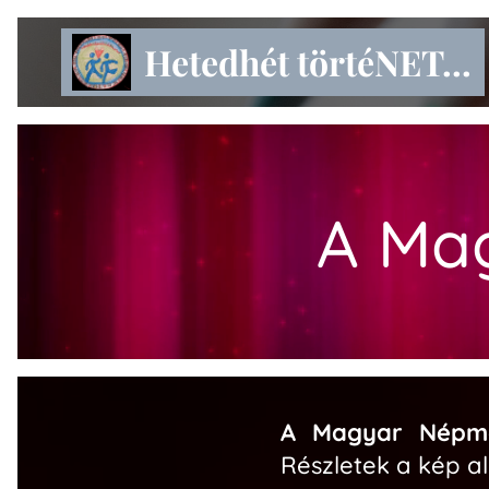
Hetedhét törtéNET...
A Ma
A Magyar Népm
Részletek a kép al