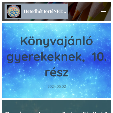
Hetedhét törtéNET...
Könyvajánló
gyerekeknek, 10.
rész
2024.05.02