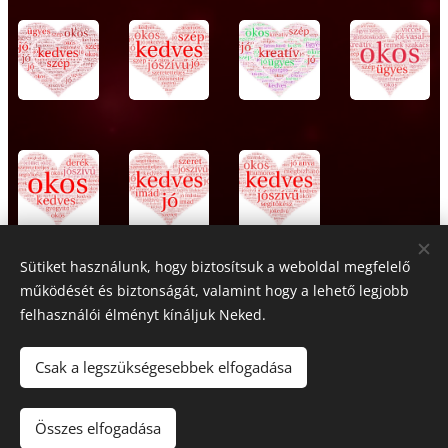
Sütiket használunk, hogy biztosítsuk a weboldal megfelelő
működését és biztonságát, valamint hogy a lehető legjobb
Share
felhasználói élményt kínáljuk Neked.
Csak a legszükségesebbek elfogadása
© 2024 Minden jog fenntartva
Összes elfogadása
Az oldalt a
Webnode
működteti
Sütik