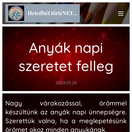
Hetedhét törtéNET...
Anyák napi
szeretet felleg
2024.05.28
Nagy várakozással, örömmel
készültünk az anyák napi ünnepségre.
Szerettük volna, ha a meglepetésünk
örömet okoz minden anyukának.