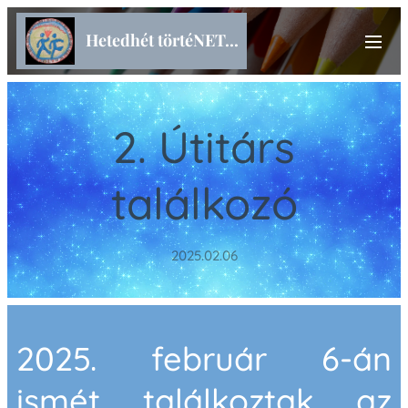
Hetedhét törtéNET...
2. Útitárs
találkozó
2025.02.06
2025. február 6-án
ismét találkoztak az